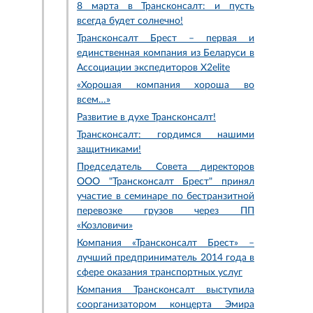
8 марта в Трансконсалт: и пусть
всегда будет солнечно!
Трансконсалт Брест – первая и
единственная компания из Беларуси в
Ассоциации экспедиторов X2elite
«Хорошая компания хороша во
всем…»
Развитие в духе Трансконсалт!
Трансконсалт: гордимся нашими
защитниками!
Председатель Совета директоров
ООО "Трансконсалт Брест" принял
участие в семинаре по бестранзитной
перевозке грузов через ПП
«Козловичи»
Компания «Трансконсалт Брест» –
лучший предприниматель 2014 года в
сфере оказания транспортных услуг
Компания Трансконсалт выступила
соорганизатором концерта Эмира