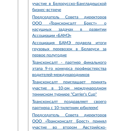
участие в Белорусско-Бангладешской
бизнес-встрече
Председатель Совета директоров
ООО «Трансконсалт Брест» о
насущных задачах в развитии
Ассоциации «БАМЭ»
Ассоциация БАМЭ подвела итоги
грузовых перевозок в Беларуси за
первое полугодие
Трансконсалт - партнер финального
этапа 9-го конкурса профмастерства
водителей-международников
Трансконсалт приглашает принять
участие в 10-ом международном
теннисном турнире "Carriеr's Cup"
Трансконсалт поздравляет своего
партнера с 10-тилетним юбилеем!
Председатель Совета директоров
ООО «Трансконсалт Брест» принял
участие во втором Австрийско-