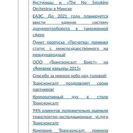
Кустурицы и «The No Smoking
Orchestra» в Минске
ЕАЭС. До 2021 года планируется
ввести единую систему
документооборота в таможенной
сфере
Пункт пропуска «Песчатка» поменял
статус с межгосударственного на
международный
ООО «Трансконсалт Брест» на
«Ярмарке карьеры 2015»
Спасибо за мирное небо над головой!
Трансконсалт поздравляет своих
партнеров!
Корпоративный дух в стиле
Трансконсалт
94% клиентов положительно оценили
транспортно-экспедиционные услуги
Трансконсалт
Компания Трансконсалт приняла