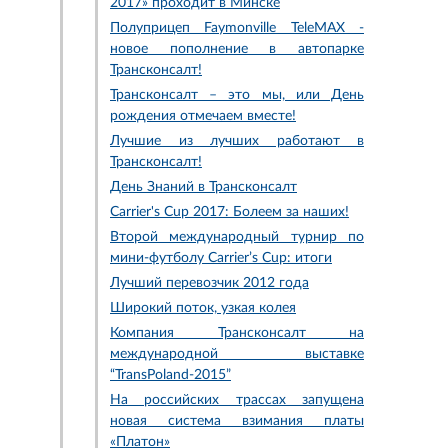
2017» проходит в Минске
Полуприцеп Faymonville TeleMAX -
новое пополнение в автопарке
Трансконсалт!
Трансконсалт – это мы, или День
рождения отмечаем вместе!
Лучшие из лучших работают в
Трансконсалт!
День Знаний в Трансконсалт
Carrier's Cup 2017: Болеем за наших!
Второй международный турнир по
мини-футболу Carrier’s Cup: итоги
Лучший перевозчик 2012 года
Широкий поток, узкая колея
Компания Трансконсалт на
международной выставке
“TransPoland-2015”
На российских трассах запущена
новая система взимания платы
«Платон»