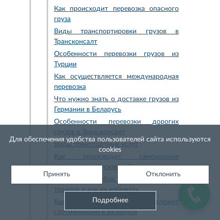
Как происходит перевозка опасного
груза
Виды транспортировки грузов в
Трансконсалт
Особенности перевозки грузов из
Турции
Как осуществляется международная
перевозка
Что нужно знать о доставке грузов из
Германии в Беларусь
Особенности перевозки дорогих
грузов в Трансконсалт
Для обеспечения удобства пользователей сайта используются
Виды транспортных услуг
cookies
Как происходит таможенное
оформление грузов из Китая
Принять
Отклонить
Основные ошибки в декларировании
товаров и как их избежать
Подробнее
Как узнать, какой товар подлежит
сертификации в Беларуси