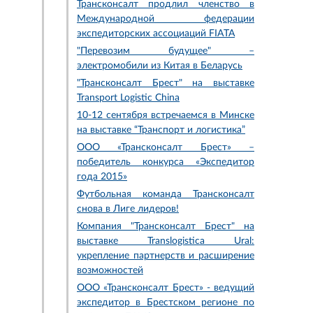
Трансконсалт продлил членство в
Международной федерации
экспедиторских ассоциаций FIATA
"Перевозим будущее" –
электромобили из Китая в Беларусь
"Трансконсалт Брест" на выставке
Transport Logistic China
10-12 сентября встречаемся в Минске
на выставке “Транспорт и логистика”
ООО «Трансконсалт Брест» –
победитель конкурса «Экспедитор
года 2015»
Футбольная команда Трансконсалт
снова в Лиге лидеров!
Компания "Трансконсалт Брест" на
выставке Translogistica Ural:
укрепление партнерств и расширение
возможностей
ООО «Трансконсалт Брест» - ведущий
экспедитор в Брестском регионе по