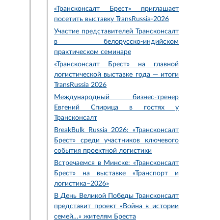
«Трансконсалт Брест» приглашает
посетить выставку TransRussia-2026
Участие представителей Трансконсалт
в белорусско-индийском
практическом семинаре
«Трансконсалт Брест» на главной
логистической выставке года — итоги
TransRussia 2026
Международный бизнес-тренер
Евгений Спирица в гостях у
Трансконсалт
BreakBulk Russia 2026: «Трансконсалт
Брест» среди участников ключевого
события проектной логистики
Встречаемся в Минске: «Трансконсалт
Брест» на выставке «Транспорт и
логистика–2026»
В День Великой Победы Трансконсалт
представит проект «Война в истории
семей…» жителям Бреста