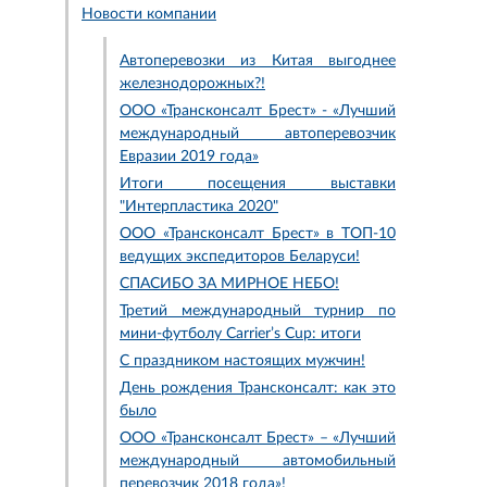
Новости компании
Автоперевозки из Китая выгоднее
железнодорожных?!
ООО «Трансконсалт Брест» - «Лучший
международный автоперевозчик
Евразии 2019 года»
Итоги посещения выставки
"Интерпластика 2020"
ООО «Трансконсалт Брест» в ТОП-10
ведущих экспедиторов Беларуси!
СПАСИБО ЗА МИРНОЕ НЕБО!
Третий международный турнир по
мини-футболу Carrier’s Cup: итоги
С праздником настоящих мужчин!
День рождения Трансконсалт: как это
было
ООО «Трансконсалт Брест» – «Лучший
международный автомобильный
перевозчик 2018 года»!