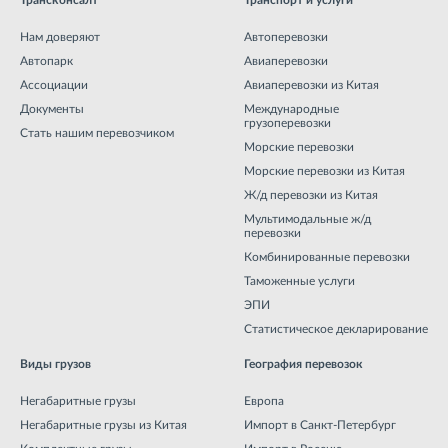
Трансконсалт
Транспорт и услуги
Нам доверяют
Автоперевозки
Автопарк
Авиаперевозки
Ассоциации
Авиаперевозки из Китая
Документы
Международные
грузоперевозки
Стать нашим перевозчиком
Морские перевозки
Морские перевозки из Китая
Ж/д перевозки из Китая
Мультимодальные ж/д
перевозки
Комбинированные перевозки
Таможенные услуги
ЭПИ
Статистическое декларирование
Виды грузов
География перевозок
Негабаритные грузы
Европа
Негабаритные грузы из Китая
Импорт в Санкт-Петербург