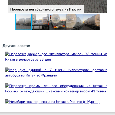
Перевозка негабаритного груза из Италии
По
Другие новости:
Перевозка карьерного экскаватора массой 73
тонны из Китая в Беларусь…
22.07.2026
Маршрут длиной в 7 тысяч километров: доставка
автобуса из Китая…
16.06.2026
Перевозка промышленного оборудования из
Китая в Россию: охлаждающий…
22.10.2025
Негабаритная перевозка из Китая в Россию (г.
Курган)
19.02.2024