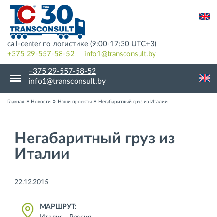
call-center по логистике (9:00-17:30 UTC+3)
+375 29-557-58-52
info1@transconsult.by
+375 29-557-58-52
info1@transconsult.by
»
»
»
Главная
Новости
Наши проекты
Негабаритный груз из Италии
Негабаритный груз из
Италии
22.12.2015
МАРШРУТ: