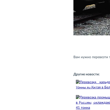
Вам нужно перевезти
Другие новости:
Перевозка карьер
тонны из Китая в Б
22.07.2026
Перевозка промы
22.10.2025
Китая в Россию: 