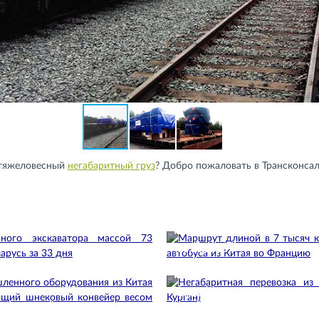
 тяжеловесный
негабаритный груз
? Добро пожаловать в Трансконсал
ного экскаватора массой 73
Маршрут длиной в 7 тысяч ки
еларусь…
автобуса из Китая…
16.06.2026
Негабаритная перевозка из 
шленного оборудования из
Курган)
19.02.2024
охлаждающий…