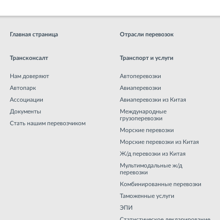
Главная страница
Отрасли перевозок
Трансконсалт
Транспорт и услуги
Нам доверяют
Автоперевозки
Автопарк
Авиаперевозки
Ассоциации
Авиаперевозки из Китая
Документы
Международные
грузоперевозки
Стать нашим перевозчиком
Морские перевозки
Морские перевозки из Китая
Ж/д перевозки из Китая
Мультимодальные ж/д
перевозки
Комбинированные перевозки
Таможенные услуги
ЭПИ
Статистическое декларирование