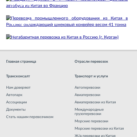
автобуса из Китая…
16.06.2026
Перевозка промышленного оборудования из
Китая в Россию: охлаждающий…
22.10.2025
Негабаритная перевозка из Китая в Россию (г.
Курган)
19.02.2024
Главная страница
Отрасли перевозок
Трансконсалт
Транспорт и услуги
Нам доверяют
Автоперевозки
Автопарк
Авиаперевозки
Ассоциации
Авиаперевозки из Китая
Документы
Международные
грузоперевозки
Стать нашим перевозчиком
Морские перевозки
Морские перевозки из Китая
Ж/д перевозки из Китая