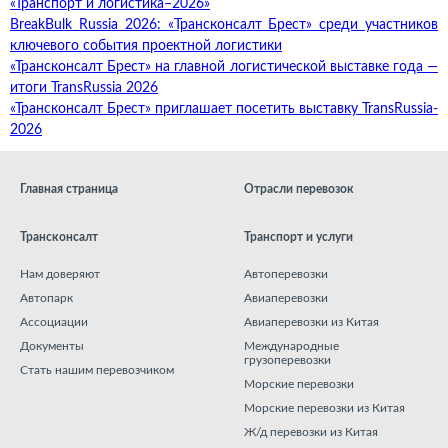
«Транспорт и логистика–2026»
BreakBulk Russia 2026: «Трансконсалт Брест» среди участников
ключевого события проектной логистики
«Трансконсалт Брест» на главной логистической выставке года —
итоги TransRussia 2026
«Трансконсалт Брест» приглашает посетить выставку TransRussia-
2026
Главная страница
Отрасли перевозок
Трансконсалт
Транспорт и услуги
Нам доверяют
Автоперевозки
Автопарк
Авиаперевозки
Ассоциации
Авиаперевозки из Китая
Документы
Международные
грузоперевозки
Стать нашим перевозчиком
Морские перевозки
Морские перевозки из Китая
Ж/д перевозки из Китая